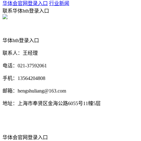
华体会官网登录入口
行业新闻
联系华体hth登录入口
华体hth登录入口
联系人：王经理
电话：021-37592061
手机：13564204808
邮箱：hengshuliang@163.com
地址：上海市奉贤区金海公路6055号11幢5层
华体会官网登录入口