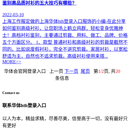
鉴别高品质衬衫的五大技巧有哪些？
2022-03-10
上海工作服定做的上海华体hth登录入口服饰的小编-在此分享
如何鉴别高级衬衫，让您职场上鹤立鸡群，轻松变身优雅绅
士！高档衬衫鉴别，主要通过剪裁、用料、做工、品牌、价格
五个方面区分。 1、款型 普通衬衫和高级衬衫的剪裁是截然不
同的。比如说度假衬衫，完全不讲究剪裁。家居衬衫，以宽松
舒适为主，自然也不追求剪裁。高级衬衫使用来搭...
MORE>>
华体会官网登录入口 上一页
下一页
尾页
第
1/2
页, 共
20
条信息
Contact us
联系华体hth登录入口
以人为本，精益求精，尽善尽美，信誉高于一切，没有最好只
有更好