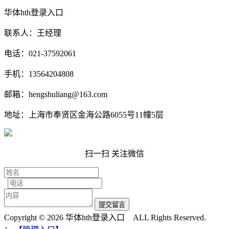
华体hth登录入口
联系人：王经理
电话：021-37592061
手机：13564204808
邮箱：hengshuliang@163.com
地址：上海市奉贤区金海公路6055号11幢5层
扫一扫 关注微信
提交留言
Copyright © 2026 华体hth登录入口 ALL Rights Reserved.