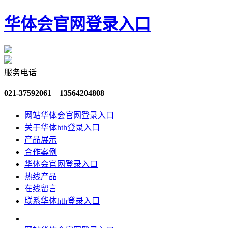
华体会官网登录入口
服务电话
021-37592061 13564204808
网站华体会官网登录入口
关于华体hth登录入口
产品展示
合作案例
华体会官网登录入口
热线产品
在线留言
联系华体hth登录入口