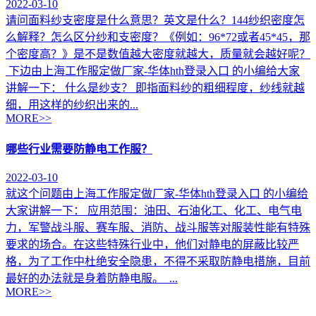
2022-03-10
请问面料纱支密度是什么意思？英文是什么？144纱织密度怎
么解释？怎么区分纱和支密度？《例如：96*72或者45*45，那
个密度高？》是不是数值越大密度就越大，质量就会越好呢？
下边由上海工作服定做厂家-华体hth登录入口 的小编给大家
讲解一下： 什么是纱支？ 即指面料纱的粗细程度，纱线就越
细，用这样的纱织出来的...
MORE>>
哪些行业需要防静电工作服？
2022-03-10
就这个问题由上海工作服定做厂家-华体hth登录入口 的小编给
大家讲解一下： 应用范围：油田、石油化工、化工、电气电
力，军警战斗服、赛车服、消防、战斗服等对服装性能有特殊
要求的场合。在这些特殊行业中，他们对静电的屏蔽比较严
格，为了工作中杜绝安全隐患，不得不采取防静电措施，目前
最好的办法就是身着防静电服。 ...
MORE>>