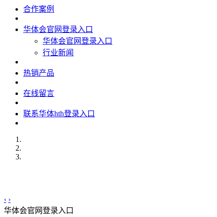
合作案例
华体会官网登录入口
华体会官网登录入口
行业新闻
热销产品
在线留言
联系华体hth登录入口
‹
›
华体会官网登录入口