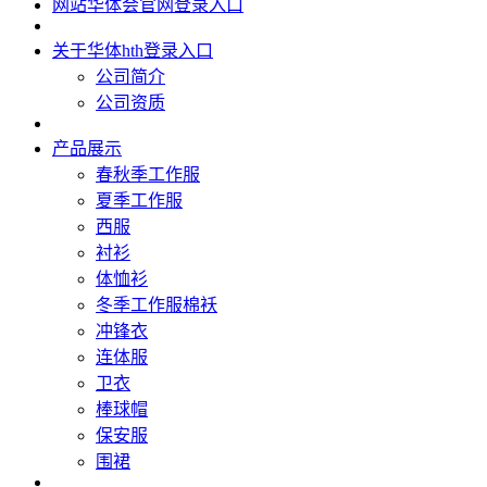
网站华体会官网登录入口
关于华体hth登录入口
公司简介
公司资质
产品展示
春秋季工作服
夏季工作服
西服
衬衫
体恤衫
冬季工作服棉袄
冲锋衣
连体服
卫衣
棒球帽
保安服
围裙