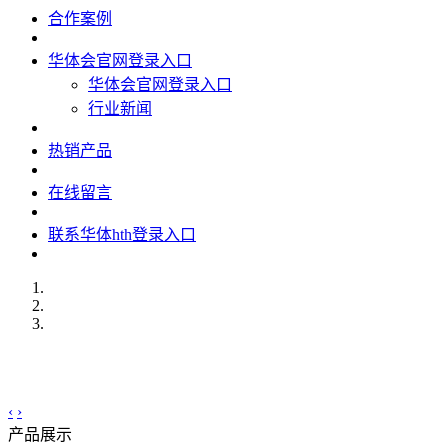
合作案例
华体会官网登录入口
华体会官网登录入口
行业新闻
热销产品
在线留言
联系华体hth登录入口
‹
›
产品展示