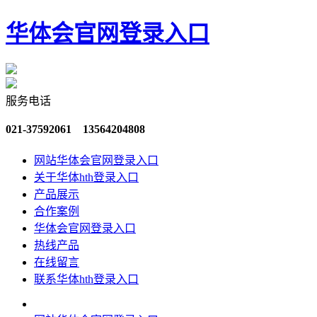
华体会官网登录入口
服务电话
021-37592061 13564204808
网站华体会官网登录入口
关于华体hth登录入口
产品展示
合作案例
华体会官网登录入口
热线产品
在线留言
联系华体hth登录入口