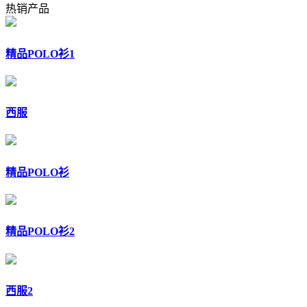
热销产品
精品POLO衫1
西服
精品POLO衫
精品POLO衫2
西服2