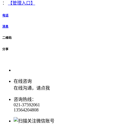
：
【管理入口】
电话
消息
二维码
分享
在线咨询
在线沟通，请点我
咨询热线：
021-37592061
13564204808