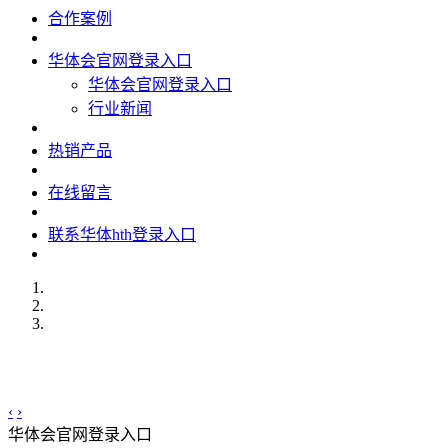
合作案例
华体会官网登录入口
华体会官网登录入口
行业新闻
热销产品
在线留言
联系华体hth登录入口
‹
›
华体会官网登录入口