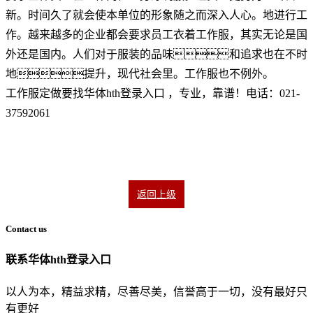
新。时间久了就会使本单位的形象随之而深入人心。地进行工
作。越来越多的企业都会要求员工衣着工作服，其实无论是国
外还是国内。人们对于服装的品味和追求也在不时
地提升，现代社会里。工作服也不例外。
工作服定做要找华体hth登录入口 ，专业，靠谱！电话：021-
37592061
返回上级
Contact us
联系华体hth登录入口
以人为本，精益求精，尽善尽美，信誉高于一切，没有最好只
有更好