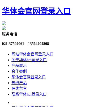
华体会官网登录入口
服务电话
021-37592061 13564204808
网站华体会官网登录入口
关于华体hth登录入口
产品展示
合作案例
华体会官网登录入口
热线产品
在线留言
联系华体hth登录入口