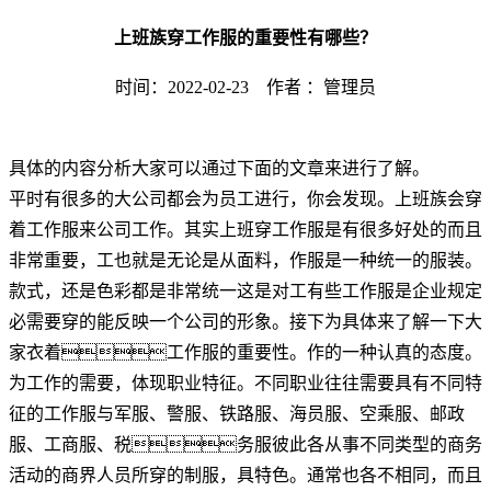
上班族穿工作服的重要性有哪些？
时间：2022-02-23 作者 ：管理员
具体的内容分析大家可以通过下面的文章来进行了解。
平时有很多的大公司都会为员工进行，你会发现。上班族会穿
着工作服来公司工作。其实上班穿工作服是有很多好处的而且
非常重要，工也就是无论是从面料，作服是一种统一的服装。
款式，还是色彩都是非常统一这是对工有些工作服是企业规定
必需要穿的能反映一个公司的形象。接下为具体来了解一下大
家衣着工作服的重要性。作的一种认真的态度。
为工作的需要，体现职业特征。不同职业往往需要具有不同特
征的工作服与军服、警服、铁路服、海员服、空乘服、邮政
服、工商服、税务服彼此各从事不同类型的商务
活动的商界人员所穿的制服，具特色。通常也各不相同，而且